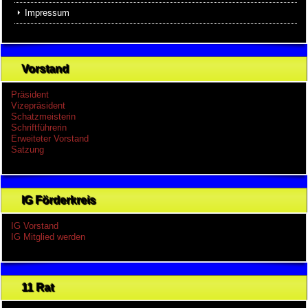
Impressum
Vorstand
Präsident
Vizepräsident
Schatzmeisterin
Schriftführerin
Erweiteter Vorstand
Satzung
IG Förderkreis
IG Vorstand
IG Mitglied werden
11 Rat