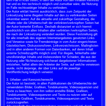
dem Fall in Kraft treten, in dem der Autor von den Inhalten Kenntnis
hat und es ihm technisch möglich und zumutbar wäre, die Nutzung
im Falle rechtswidriger Inhalte zu verhindern.
Der Autor erklärt hiermit ausdrücklich, dass zum Zeitpunkt der
Linksetzung keine illegalen Inhalte auf den zu verlinkenden Seiten
erkennbar waren. Auf die aktuelle und zukünftige Gestaltung, die
Inhalte oder die Urheberschaft der verlinkten/verknüpften Seiten hat
der Autor keinerlei Einfluss. Deshalb distanziert er sich hiermit
ausdrücklich von allen Inhalten aller verlinkten /verknüpften Seiten,
die nach der Linksetzung verändert wurden. Diese Feststellung gilt
für alle innerhalb des eigenen Internetangebotes gesetzten Links
und Verweise sowie für Fremdeinträge in vom Autor eingerichteten
Gästebüchern, Diskussionsforen, Linkverzeichnissen, Mailinglisten
und in allen anderen Formen von Datenbanken, auf deren Inhalt
externe Schreibzugriffe möglich sind. Für illegale, fehlerhafte oder
unvollständige Inhalte und insbesondere für Schäden, die aus der
Nutzung oder Nichtnutzung solcherart dargebotener Informationen
entstehen, haftet allein der Anbieter der Seite, auf welche verwiesen
wurde, nicht derjenige, der über Links auf die jeweilige
Veröffentlichung lediglich verweist.
3. Urheber- und Kennzeichenrecht
Der Autor ist bestrebt, in allen Publikationen die Urheberrechte der
verwendeten Bilder, Grafiken, Tondokumente, Videosequenzen und
Texte zu beachten, von ihm selbst erstellte Bilder, Grafiken,
Tondokumente, Videosequenzen und Texte zu nutzen oder auf
lizenzfreie Grafiken, Tondokumente, Videosequenzen und Texte
zurückzugreifen.