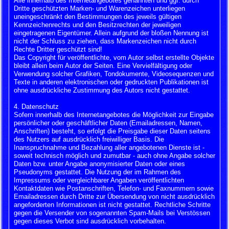
Alle innerhalb des Internetangebotes genannten und ggf. durch
Dritte geschützten Marken- und Warenzeichen unterliegen
uneingeschränkt den Bestimmungen des jeweils gültigen
Kennzeichenrechts und den Besitzrechten der jeweiligen
eingetragenen Eigentümer. Allein aufgrund der bloßen Nennung ist
nicht der Schluss zu ziehen, dass Markenzeichen nicht durch
Rechte Dritter geschützt sind!
Das Copyright für veröffentlichte, vom Autor selbst erstellte Objekte
bleibt allein beim Autor der Seiten. Eine Vervielfältigung oder
Verwendung solcher Grafiken, Tondokumente, Videosequenzen und
Texte in anderen elektronischen oder gedruckten Publikationen ist
ohne ausdrückliche Zustimmung des Autors nicht gestattet.
4. Datenschutz
Sofern innerhalb des Internetangebotes die Möglichkeit zur Eingabe
persönlicher oder geschäftlicher Daten (Emailadressen, Namen,
Anschriften) besteht, so erfolgt die Preisgabe dieser Daten seitens
des Nutzers auf ausdrücklich freiwilliger Basis. Die
Inanspruchnahme und Bezahlung aller angebotenen Dienste ist -
soweit technisch möglich und zumutbar - auch ohne Angabe solcher
Daten bzw. unter Angabe anonymisierter Daten oder eines
Pseudonyms gestattet. Die Nutzung der im Rahmen des
Impressums oder vergleichbarer Angaben veröffentlichten
Kontaktdaten wie Postanschriften, Telefon- und Faxnummern sowie
Emailadressen durch Dritte zur Übersendung von nicht ausdrücklich
angeforderten Informationen ist nicht gestattet. Rechtliche Schritte
gegen die Versender von sogenannten Spam-Mails bei Verstössen
gegen dieses Verbot sind ausdrücklich vorbehalten.